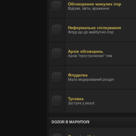
Обговорення минулих ігор
Відгуки, звіти, враження
Неформальне спілкування
Флуд що до майбутніх ігор
Архів обговорень
Архів "прострочених" тем
Флудилка
Мало модерований розділ
Тусовка
Зустрічі у реалі.
DOZOR В МАРІУПОЛІ