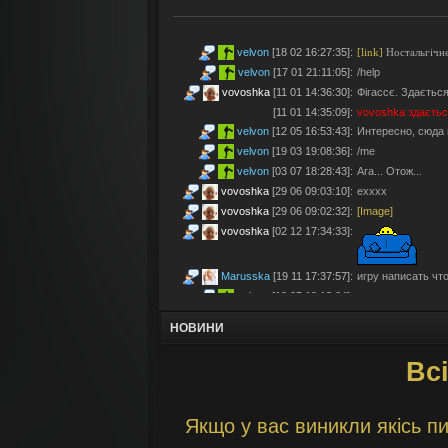
velvon
[18 02 16:27:35]
:
[link]
Ностальгічне
velvon
[17 01 21:11:05]
:
/help
vovoshka
[11 01 14:36:30]
:
Фігассє. Здається
[11 01 14:35:09]
:
vovoshka
здаєтьс
velvon
[12 05 16:53:43]
:
Интересно, сюда 
velvon
[19 03 19:08:36]
:
/me
velvon
[03 07 18:28:43]
:
Ага... Отож...
vovoshka
[29 06 09:03:10]
:
ехххх
vovoshka
[29 06 09:02:32]
:
[Image]
vovoshka
[02 12 17:34:33]
:
Marusska
[19 11 17:37:57]
:
игру написать что 
velvon
[19 05 19:18:04]
:
Эх... Яблочки тут
vovoshka
[11 05 17:21:48]
:
Яблучками приго
НОВИНИ
velvon
[08 05 02:23:45]
:
Да старые мы уж
Всі
Montes
[06 05 23:19:57]
:
так а шо по анон
velvon
[17 04 14:25:32]
:
Да, что-то носта
vovoshka
[04 04 11:10:57]
:
під ностальджі за 
Якщо у вас виникли якісь пи
vovoshka
[04 04 11:07:35]
:
@velvon, ну звісн
velvon
[02 04 19:01:52]
:
@vovoshka ты из