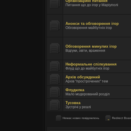
Організаційні питання
Питання що до ігор у Маріуполі
Анонси та обговорення ігор
Обговорення майбутніх ігор
Обговорення минулих ігор
Відгуки, звіти, враження
Неформальне спілкування
Флуд що до майбутніх ігор
Архів обсуждений
Архів "прострочених" тем
Флудилка
Мало модерований розділ
Тусовка
Зустрічі у реалі
Немає нових повідомлень
Redirect Boar